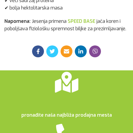
✔ veći sadržaj proteina
✔ bolja hektolitarska masa
Napomena:
Jesenja primena
SPEED BASE
jača koren i
poboljšava fiziološku spremnost biljke za prezimljavanje.
Distributivni centri
pronađite naša najbliža prodajna mesta