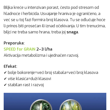
Biljka kreće u intenzivan porast, često pod stresom od
hladnoće i herbicida. Usvajanje hraniva je ograničeno, a
već se u toj fazi formira broj klasova. Tu se odlučuje hoće
li prinos biti prosečan ili iznad očekivanja. U tim trenucima,
biljci ne treba samo hrana, treba joj
snaga
.
Preporuka:
SPEED for GRAIN
2–3 l/ha
Aktivacija metabolizma i ujednačen razvoj.
Efekat:
✔ bolje bokorenje=veći broj stabala=veći broj klasova
✔ više klasića=duži klasovi
✔ stabilan rast i razvoj