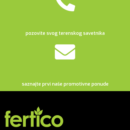
Stručna služba
pozovite svog terenskog savetnika
Prijava na e-listu
saznajte prvi naše promotivne ponude