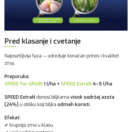
Pred klasanje i cvetanje
Najosetljivija faza — određuje konačan prinos i kvalitet
zrna.
Preporuka:
SPEED for GRAIN
1 l/ha +
SPEED ExtraN
4–5 l/ha
SPEED ExtraN
donosi biljkama
visok sadržaj azota
(24%)
u obliku koji biljka
odmah koristi
.
Efekat:
✔ krupnija zrna u klasu