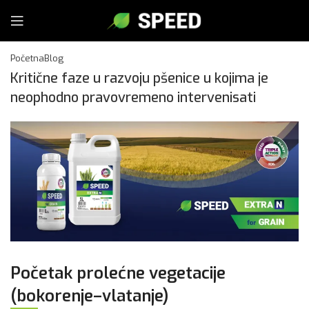
Početna
Blog
Kritične faze u razvoju pšenice u kojima je
neophodno pravovremeno intervenisati
Početak prolećne vegetacije
(bokorenje–vlatanje)