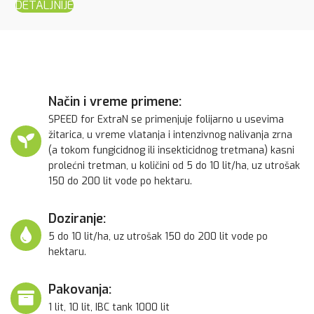
DETALJNIJE
Način i vreme primene:
SPEED for ExtraN se primenjuje folijarno u usevima
žitarica, u vreme vlatanja i intenzivnog nalivanja zrna
(a tokom fungicidnog ili insekticidnog tretmana) kasni
prolećni tretman, u količini od 5 do 10 lit/ha, uz utrošak
150 do 200 lit vode po hektaru.
Doziranje:
5 do 10 lit/ha, uz utrošak 150 do 200 lit vode po
hektaru.
Pakovanja:
1 lit, 10 lit, IBC tank 1000 lit