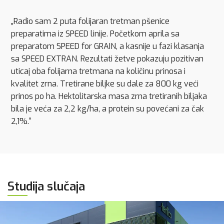
„Radio sam 2 puta folijaran tretman pšenice
preparatima iz SPEED linije. Početkom aprila sa
preparatom SPEED for GRAIN, a kasnije u fazi klasanja
sa SPEED EXTRAN. Rezultati žetve pokazuju pozitivan
uticaj oba folijarna tretmana na količinu prinosa i
kvalitet zrna. Tretirane biljke su dale za 800 kg veći
prinos po ha. Hektolitarska masa zrna tretiranih biljaka
bila je veća za 2,2 kg/ha, a protein su povećani za čak
2,1%.“
Studija slučaja