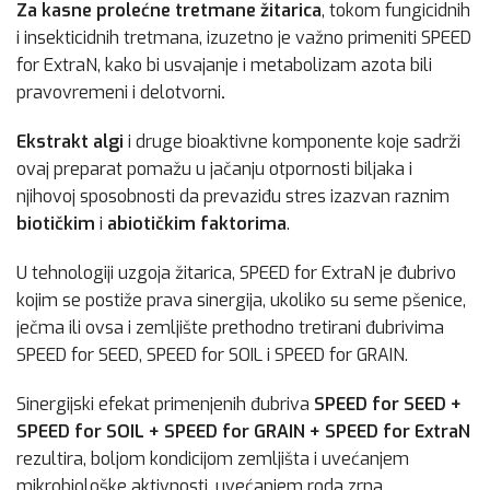
Za kasne prolećne tretmane žitarica
, tokom fungicidnih
i insekticidnih tretmana, izuzetno je važno primeniti SPEED
for ExtraN, kako bi usvajanje i metabolizam azota bili
pravovremeni i delotvorni
.
Ekstrakt algi
i druge bioaktivne komponente koje sadrži
ovaj preparat pomažu u jačanju otpornosti biljaka i
njihovoj sposobnosti da prevaziđu stres izazvan raznim
biotičkim
i
abiotičkim faktorima
.
U tehnologiji uzgoja žitarica, SPEED for ExtraN je đubrivo
kojim se postiže prava sinergija, ukoliko su seme pšenice,
ječma ili ovsa i zemljište prethodno tretirani đubrivima
SPEED for SEED, SPEED for SOIL i SPEED for GRAIN.
Sinergijski efekat primenjenih đubriva
SPEED for SEED
+
SPEED for SOIL
+
SPEED for GRAIN
+ SPEED for ExtraN
rezultira, boljom kondicijom zemljišta i uvećanjem
mikrobiološke aktivnosti, uvećanjem roda zrna,