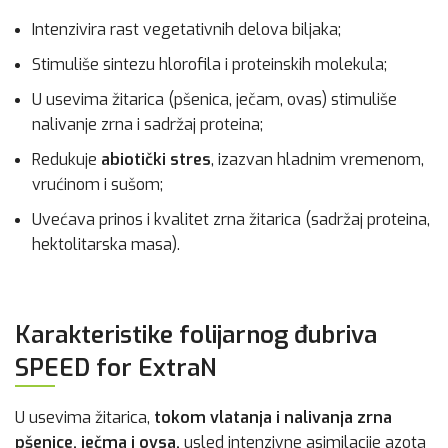
Intenzivira rast vegetativnih delova biljaka;
Stimuliše sintezu hlorofila i proteinskih molekula;
U usevima žitarica (pšenica, ječam, ovas) stimuliše
nalivanje zrna i sadržaj proteina;
Redukuje
abiotički stres
, izazvan hladnim vremenom,
vrućinom i sušom;
Uvećava prinos i kvalitet zrna žitarica (sadržaj proteina,
hektolitarska masa).
Karakteristike folijarnog đubriva
SPEED for ExtraN
U usevima žitarica,
tokom vlatanja i nalivanja zrna
pšenice, ječma i ovsa,
usled intenzivne asimilacije azota