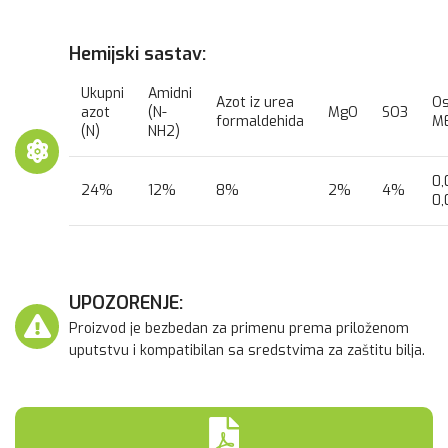
Hemijski sastav:
Ukupni
Amidni
Azot iz urea
Os
azot
(N-
MgO
SO3
formaldehida
M
(N)
NH2)
0,
24%
12%
8%
2%
4%
0
UPOZORENJE:
Proizvod je bezbedan za primenu prema priloženom
uputstvu i kompatibilan sa sredstvima za zaštitu bilja.