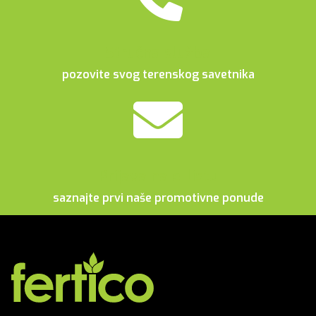
Stručna služba
pozovite svog terenskog savetnika
Prijava na e-listu
saznajte prvi naše promotivne ponude