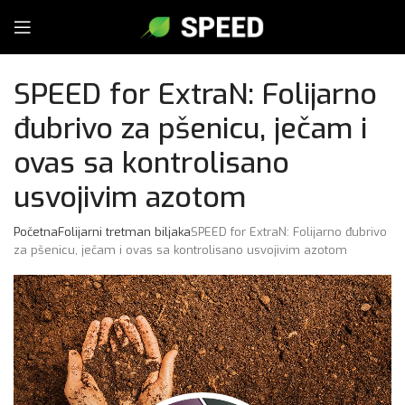
SPEED for ExtraN: Folijarno
đubrivo za pšenicu, ječam i
ovas sa kontrolisano
usvojivim azotom
Početna
Folijarni tretman biljaka
SPEED for ExtraN: Folijarno đubrivo
za pšenicu, ječam i ovas sa kontrolisano usvojivim azotom