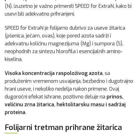
(N), izuzetno je važno primeniti SPEED for ExtraN, kako bi
usevi bili adekvatno prihranjeni.
SPEED for ExtraN je folijarno đubrivo za useve žitarica
(pšenica, ječam, ovas), koje pored azota sadrži i
adekvatnu količinu magnezijuma (Mg) i sumpora (S),
neophodnih za sintezu hlorofila i esencijalnih amino-
kiselina.
Visoka koncentracija raspoloživog azota
, sa
produženim vremenom usvajanja, bezbedno i dugotrajno
hrani useve, i nekoliko nedelja nakon primene. Ovaj
dugoročni efekat ishrane, pozitivno deluje na
prinos,
veličinu zrna žitarica, hektolitarsku masu i sadržaj
proteina
.
Folijarni tretman prihrane žitarica