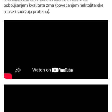
poboljšanjem kvaliteta zrna (povećanjem hektolitarske
mase i sadržaja proteina).