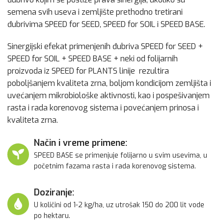
semena svih useva i zemljište prethodno tretirani
đubrivima SPEED for SEED, SPEED for SOIL i SPEED BASE.
Sinergijski efekat primenjenih đubriva SPEED for SEED +
SPEED for SOIL + SPEED BASE + neki od folijarnih
proizvoda iz SPEED for PLANTS linije rezultira
poboljšanjem kvaliteta zrna, boljom kondicijom zemljišta i
uvećanjem mikrobiološke aktivnosti, kao i pospešivanjem
rasta i rada korenovog sistema i povećanjem prinosa i
kvaliteta zrna.
Način i vreme primene:
SPEED BASE se primenjuje folijarno u svim usevima, u
početnim fazama rasta i rada korenovog sistema.
Doziranje:
U količini od 1-2 kg/ha, uz utrošak 150 do 200 lit vode
po hektaru.