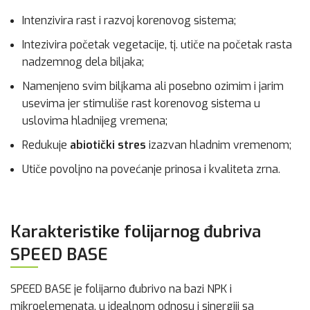
Intenzivira rast i razvoj korenovog sistema;
Intezivira početak vegetacije, tj. utiče na početak rasta
nadzemnog dela biljaka;
Namenjeno svim biljkama ali posebno ozimim i jarim
usevima jer stimuliše rast korenovog sistema u
uslovima hladnijeg vremena;
Redukuje
abiotički stres
izazvan hladnim vremenom;
Utiče povoljno na povećanje prinosa i kvaliteta zrna.
Karakteristike folijarnog đubriva
SPEED BASE
SPEED BASE je folijarno đubrivo na bazi NPK i
mikroelemenata, u idealnom odnosu i sinergiji sa