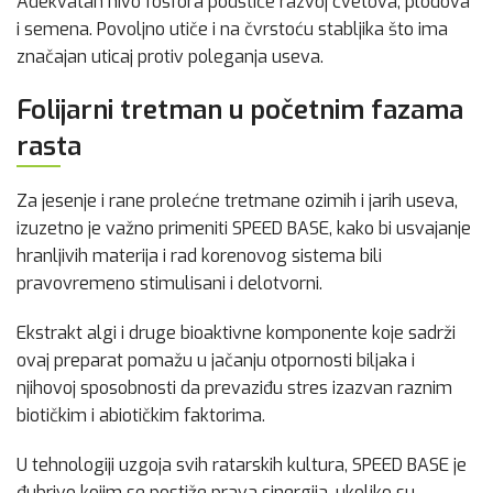
Adekvatan nivo fosfora podstiče razvoj cvetova, plodova
i semena. Povoljno utiče i na čvrstoću stabljika što ima
značajan uticaj protiv poleganja useva.
Folijarni tretman u početnim fazama
rasta
Za jesenje i rane prolećne tretmane ozimih i jarih useva,
izuzetno je važno primeniti SPEED BASE, kako bi usvajanje
hranljivih materija i rad korenovog sistema bili
pravovremeno stimulisani i delotvorni.
Ekstrakt algi i druge bioaktivne komponente koje sadrži
ovaj preparat pomažu u jačanju otpornosti biljaka i
njihovoj sposobnosti da prevaziđu stres izazvan raznim
biotičkim i abiotičkim faktorima.
U tehnologiji uzgoja svih ratarskih kultura, SPEED BASE je
đubrivo kojim se postiže prava sinergija, ukoliko su