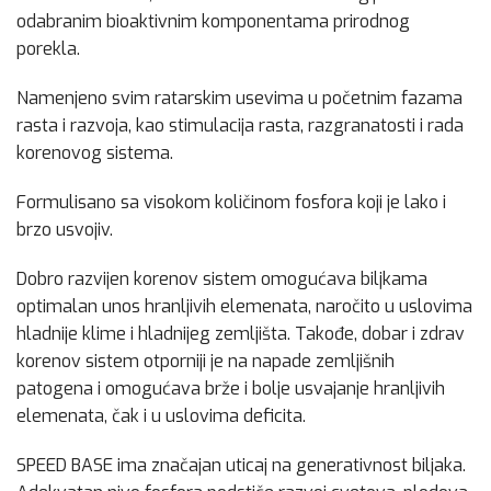
odabranim bioaktivnim komponentama prirodnog
porekla.
Namenjeno svim ratarskim usevima u početnim fazama
rasta i razvoja, kao stimulacija rasta, razgranatosti i rada
korenovog sistema.
Formulisano sa visokom količinom fosfora koji je lako i
brzo usvojiv.
Dobro razvijen korenov sistem omogućava biljkama
optimalan unos hranljivih elemenata, naročito u uslovima
hladnije klime i hladnijeg zemljišta. Takođe, dobar i zdrav
korenov sistem otporniji je na napade zemljišnih
patogena i omogućava brže i bolje usvajanje hranljivih
elemenata, čak i u uslovima deficita.
SPEED BASE ima značajan uticaj na generativnost biljaka.