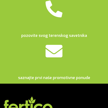
Stručna služba
pozovite svog terenskog savetnika
Prijava na e-listu
saznajte prvi naše promotivne ponude