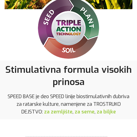
Stimulativna formula visokih
prinosa
SPEED BASE je deo SPEED linije biostimulativnih đubriva
za ratarske kulture, namenjene za TROSTRUKO
DEJSTVO:
za zemljište
,
za seme
,
za biljke