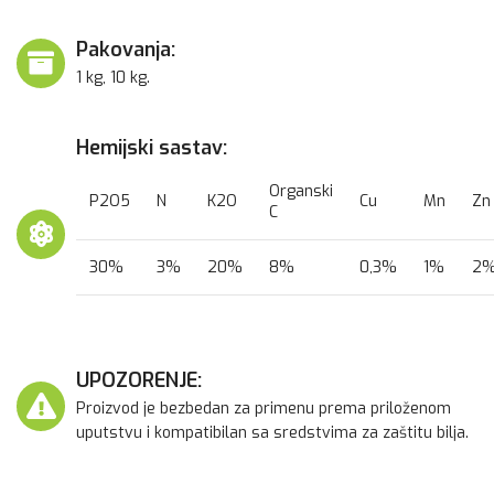
Pakovanja:
1 kg, 10 kg.
Hemijski sastav:
Organski
P2O5
N
K2O
Cu
Mn
Zn
C
30%
3%
20%
8%
0,3%
1%
2
UPOZORENJE:
Proizvod je bezbedan za primenu prema priloženom
uputstvu i kompatibilan sa sredstvima za zaštitu bilja.