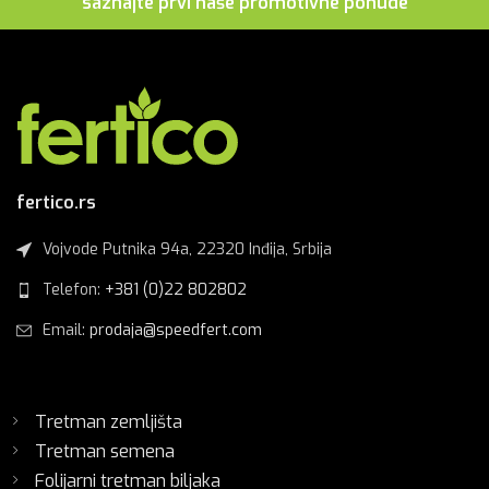
saznajte prvi naše promotivne ponude
fertico.rs
Vojvode Putnika 94a, 22320 Inđija, Srbija
Telefon:
+381 (0)22 802802
Email:
prodaja@speedfert.com
Tretman zemljišta
Tretman semena
Folijarni tretman biljaka