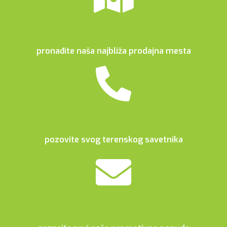
Distributivni centri
pronađite naša najbliža prodajna mesta
Stručna služba
pozovite svog terenskog savetnika
Prijava na e-listu