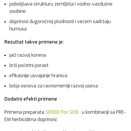
poboljšava strukturu zemljišta i vodno-vazdušne
osobine
doprinosi dugoročnoj plodnosti i većem sadržaju
humusa
Rezultat takve primene je:
jači razvoj korena
brži početni porast
efikasnije usvajanje hraniva
bolja osnova za ravnomerniji razvoj useva
Dodatni efekti primene
Primena preparata
SPEED for SOIL
u kombinaciji sa PRE-
EM herbicidima doprinosi: