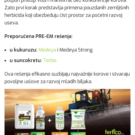
potpun pristup vodi i hranivima, bez konkurencije korova.
Zato prvi korak predstavlja primena pouzdanih zemljišnih
herbicida koji obezbeđuju čist prostor za početni razvoj
useva.
Preporučena PRE-EM rešenja:
u kukuruzu:
Medeya
i Medeya Strong
u suncokretu:
Terbis
Ova rešenja efikasno suzbijaju najvažnije korove i stvaraju
povoljne uslove za razvoj mladih biljaka.