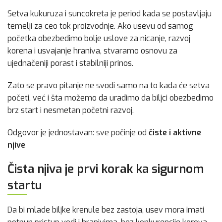
Setva kukuruza i suncokreta je period kada se postavljaju
temelji za ceo tok proizvodnje. Ako usevu od samog
početka obezbedimo bolje uslove za nicanje, razvoj
korena i usvajanje hraniva, stvaramo osnovu za
ujednačeniji porast i stabilniji prinos.
Zato se pravo pitanje ne svodi samo na to kada će setva
početi, već i šta možemo da uradimo da biljci obezbedimo
brz start i nesmetan početni razvoj.
Odgovor je jednostavan: sve počinje od
čiste i aktivne
njive
Čista njiva je prvi korak ka sigurnom
startu
Da bi mlade biljke krenule bez zastoja, usev mora imati