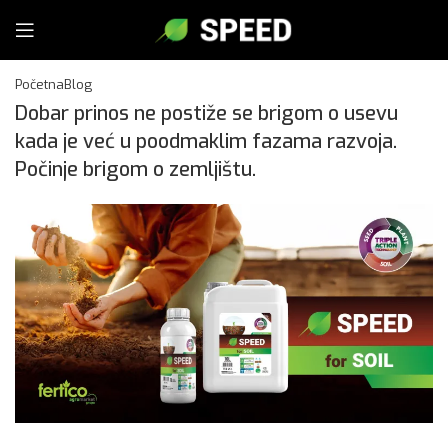
Početna
Blog
Dobar prinos ne postiže se brigom o usevu
kada je već u poodmaklim fazama razvoja.
Počinje brigom o zemljištu.