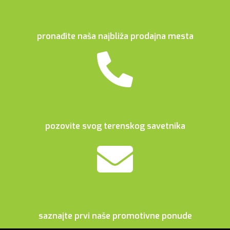
Distributivni centri
pronađite naša najbliža prodajna mesta
Stručna služba
pozovite svog terenskog savetnika
Prijava na e-listu
saznajte prvi naše promotivne ponude