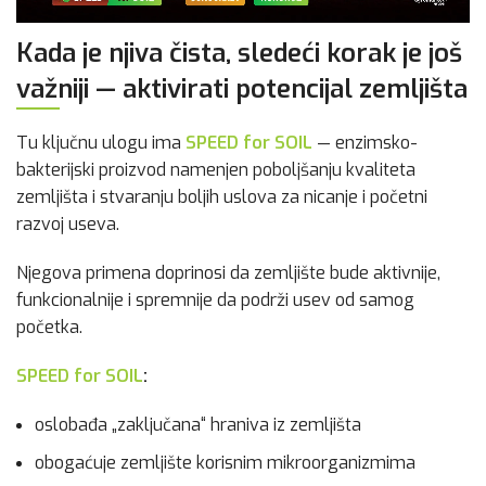
Kada je njiva čista, sledeći korak je još
važniji — aktivirati potencijal zemljišta
Tu ključnu ulogu ima
SPEED for SOIL
— enzimsko-
bakterijski proizvod namenjen poboljšanju kvaliteta
zemljišta i stvaranju boljih uslova za nicanje i početni
razvoj useva.
Njegova primena doprinosi da zemljište bude aktivnije,
funkcionalnije i spremnije da podrži usev od samog
početka.
SPEED for SOIL
:
oslobađa „zaključana“ hraniva iz zemljišta
obogaćuje zemljište korisnim mikroorganizmima