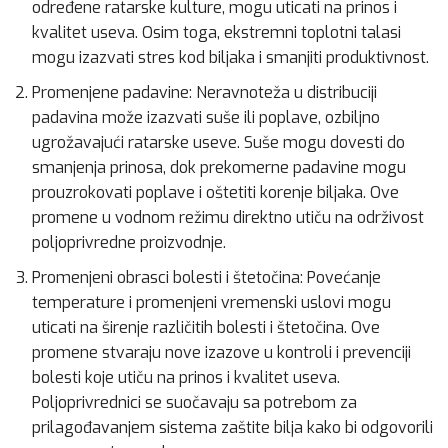
određene ratarske kulture, mogu uticati na prinos i
kvalitet useva. Osim toga, ekstremni toplotni talasi
mogu izazvati stres kod biljaka i smanjiti produktivnost.
Promenjene padavine: Neravnoteža u distribuciji
padavina može izazvati suše ili poplave, ozbiljno
ugrožavajući ratarske useve. Suše mogu dovesti do
smanjenja prinosa, dok prekomerne padavine mogu
prouzrokovati poplave i oštetiti korenje biljaka. Ove
promene u vodnom režimu direktno utiču na održivost
poljoprivredne proizvodnje.
Promenjeni obrasci bolesti i štetočina: Povećanje
temperature i promenjeni vremenski uslovi mogu
uticati na širenje različitih bolesti i štetočina. Ove
promene stvaraju nove izazove u kontroli i prevenciji
bolesti koje utiču na prinos i kvalitet useva.
Poljoprivrednici se suočavaju sa potrebom za
prilagođavanjem sistema zaštite bilja kako bi odgovorili