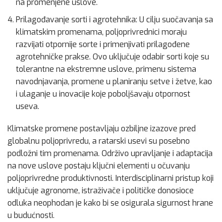
na promenjene uslove.
Prilagođavanje sorti i agrotehnika: U cilju suočavanja sa
klimatskim promenama, poljoprivrednici moraju
razvijati otpornije sorte i primenjivati prilagođene
agrotehničke prakse. Ovo uključuje odabir sorti koje su
tolerantne na ekstremne uslove, primenu sistema
navodnjavanja, promene u planiranju setve i žetve, kao
i ulaganje u inovacije koje poboljšavaju otpornost
useva.
Klimatske promene postavljaju ozbiljne izazove pred
globalnu poljoprivredu, a ratarski usevi su posebno
podložni tim promenama. Održivo upravljanje i adaptacija
na nove uslove postaju ključni elementi u očuvanju
poljoprivredne produktivnosti. Interdisciplinarni pristup koji
uključuje agronome, istraživače i političke donosioce
odluka neophodan je kako bi se osigurala sigurnost hrane
u budućnosti.