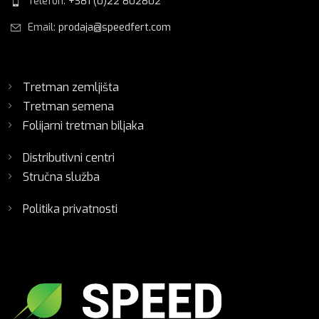
Telefon:
+381 (0)22 802802
Email:
prodaja@speedfert.com
Tretman zemljišta
Tretman semena
Folijarni tretman biljaka
Distributivni centri
Stručna služba
Politika privatnosti