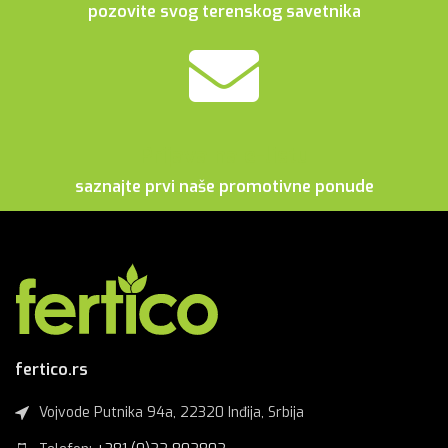
pozovite svog terenskog savetnika
Prijava na e-listu
saznajte prvi naše promotivne ponude
fertico.rs
Vojvode Putnika 94a, 22320 Inđija, Srbija