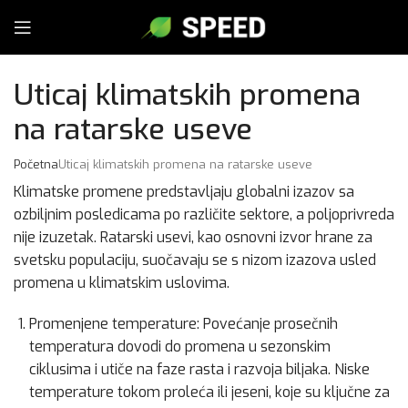
Uticaj klimatskih promena
na ratarske useve
Početna
Uticaj klimatskih promena na ratarske useve
Klimatske promene predstavljaju globalni izazov sa
ozbiljnim posledicama po različite sektore, a poljoprivreda
nije izuzetak. Ratarski usevi, kao osnovni izvor hrane za
svetsku populaciju, suočavaju se s nizom izazova usled
promena u klimatskim uslovima.
Promenjene temperature: Povećanje prosečnih
temperatura dovodi do promena u sezonskim
ciklusima i utiče na faze rasta i razvoja biljaka. Niske
temperature tokom proleća ili jeseni, koje su ključne za